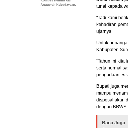
Kombes Hendra Raih
Anugerah Kebudayaan.
tunai kepada w
“Tadi kami ber
kehadiran peme
ujarnya.
Untuk penangan
Kabupaten Sum
“Tahun ini kita
serta normalisa
pengadaan,
ins
Bupati juga me
mampu menampun
disposal akan 
dengan BBWS.
Baca Juga :