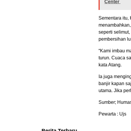
Center
Sementara itu,
menambahkan, p
seperti selimut
pembersihan lu
“Kami imbau ma
turun. Cuaca s
kata Atang.
Ia juga menging
banjir kapan s
utama. Jika per
Sumber; Huma
Pewarta : Ujs
Berita Terbaru