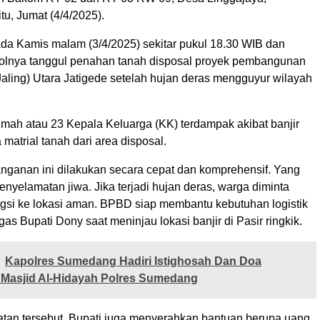
u, Jumat (4/4/2025).
pada Kamis malam (3/4/2025) sekitar pukul 18.30 WIB dan
olnya tanggul penahan tanah disposal proyek pembangunan
Jaling) Utara Jatigede setelah hujan deras mengguyur wilayah
mah atau 23 Kepala Keluarga (KK) terdampak akibat banjir
atrial tanah dari area disposal.
anganan ini dilakukan secara cepat dan komprehensif. Yang
nyelamatan jiwa. Jika terjadi hujan deras, warga diminta
si ke lokasi aman. BPBD siap membantu kebutuhan logistik
gas Bupati Dony saat meninjau lokasi banjir di Pasir ringkik.
Kapolres Sumedang Hadiri Istighosah Dan Doa
 Masjid Al-Hidayah Polres Sumedang
an tersebut, Bupati juga menyerahkan bantuan berupa uang