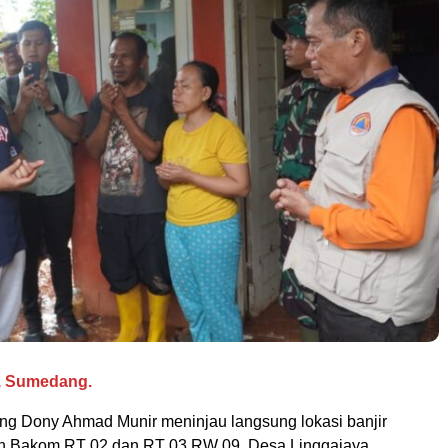
, Sumedang.
g Dony Ahmad Munir meninjau langsung lokasi banjir
un Bakom RT 02 dan RT 03 RW 09, Desa Linggajaya,