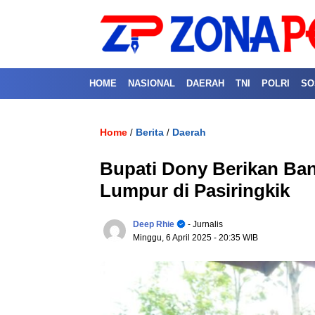
HOME
NASIONAL
DAERAH
TNI
POLRI
SO
Home
Berita
Daerah
/
/
Bupati Dony Berikan Ban
Lumpur di Pasiringkik
Deep Rhie
- Jurnalis
Minggu, 6 April 2025
- 20:35 WIB