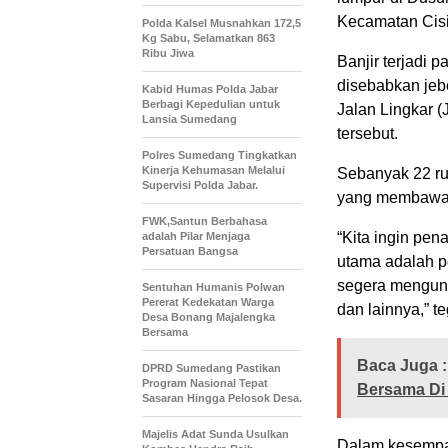
Kecamatan Cisit
Polda Kalsel Musnahkan 172,5
Kg Sabu, Selamatkan 863
Ribu Jiwa
Banjir terjadi 
disebabkan jeb
Kabid Humas Polda Jabar
Berbagi Kepedulian untuk
Jalan Lingkar (
Lansia Sumedang
tersebut.
Polres Sumedang Tingkatkan
Kinerja Kehumasan Melalui
Sebanyak 22 ru
Supervisi Polda Jabar.
yang membawa m
FWK,Santun Berbahasa
“Kita ingin pen
adalah Pilar Menjaga
Persatuan Bangsa
utama adalah pe
segera mengung
Sentuhan Humanis Polwan
Pererat Kedekatan Warga
dan lainnya,” te
Desa Bonang Majalengka
Bersama
Baca Juga :
DPRD Sumedang Pastikan
Program Nasional Tepat
Bersama Di
Sasaran Hingga Pelosok Desa.
Majelis Adat Sunda Usulkan
Dalam kesempat