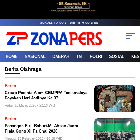
SCROLL TO CONTINUE WITH CONTENT
HOME
NASIONAL
DAERAH
TNI
POLRI
SOSIAL
KES
Berita
Olahraga
Berita
Group Pecinta Alam GEMPPA Tasikmalaya
Rayakan Hari Jadinya Ke 37
Rabu, 11 Maret 2026 - 22:13 WIB
Berita
Pasangan Firli Bahuri-M. Ahsan Juara
Piala Gong Xi Fa Chai 2026
Minggu, 15 Februari 2026 - 16:28 WIB