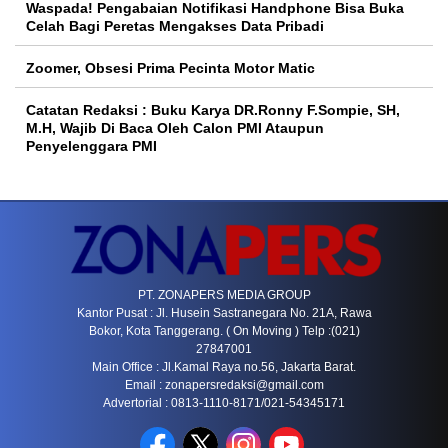
Waspada! Pengabaian Notifikasi Handphone Bisa Buka
Celah Bagi Peretas Mengakses Data Pribadi
Zoomer, Obsesi Prima Pecinta Motor Matic
Catatan Redaksi : Buku Karya DR.Ronny F.Sompie, SH,
M.H, Wajib Di Baca Oleh Calon PMI Ataupun
Penyelenggara PMI
PT. ZONAPERS MEDIA GROUP
Kantor Pusat : Jl. Husein Sastranegara No. 21A, Rawa
Bokor, Kota Tanggerang. ( On Moving ) Telp :(021)
27847001
Main Office : Jl.Kamal Raya no.56, Jakarta Barat.
Email :
zonapersredaksi@gmail.com
Advertorial : 0813-1110-8171/021-54345171