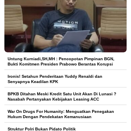
Untung Kurniadi,SH,MH : Pencopotan Pimpinan BGN,
Bukti Komitmen Presiden Prabowo Berantas Korupsi
Ironis! Setahun Penderitaan Yuddy Renaldi dan
Senyapnya Keadilan KPK
BPKB Ditahan Meski Kredit Satu Unit Akan Di Lunasi ?
Nasabah Pertanyakan Kebijakan Leasing ACC
War On Drugs For Humanity: Menguatkan Penegakan
Hukum Dengan Pendekatan Kemanusiaan
Struktur Polri Bukan Pidato Politik