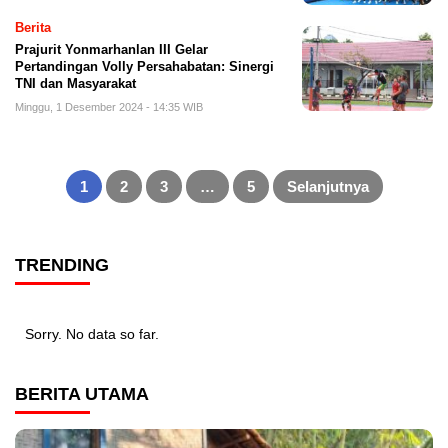
Berita
Prajurit Yonmarhanlan III Gelar
Pertandingan Volly Persahabatan: Sinergi
TNI dan Masyarakat
Minggu, 1 Desember 2024 - 14:35 WIB
Paginasi
pos
1
2
3
…
5
Selanjutnya
TRENDING
Sorry. No data so far.
BERITA UTAMA