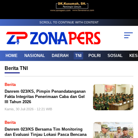
SCROLL TO CONTINUE WITH CONTENT
HOME
NASIONAL
DAERAH
TNI
POLRI
SOSIAL
KES
Berita
TNI
Berita
Danrem 023/KS, Pimpin Penandatanganan
Fakta Integritas Penerimaan Caba dan Gel
III Tahun 2026
Kamis, 30 Juli 2026 - 12:21 WIB
Berita
Danrem 023/KS Bersama Tim Monitoring
dan Evaluasi Tinjau Lokasi Pasca Bencana