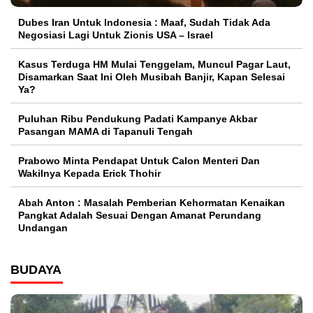
Dubes Iran Untuk Indonesia : Maaf, Sudah Tidak Ada
Negosiasi Lagi Untuk Zionis USA – Israel
Kasus Terduga HM Mulai Tenggelam, Muncul Pagar Laut,
Disamarkan Saat Ini Oleh Musibah Banjir, Kapan Selesai
Ya?
Puluhan Ribu Pendukung Padati Kampanye Akbar
Pasangan MAMA di Tapanuli Tengah
Prabowo Minta Pendapat Untuk Calon Menteri Dan
Wakilnya Kepada Erick Thohir
Abah Anton : Masalah Pemberian Kehormatan Kenaikan
Pangkat Adalah Sesuai Dengan Amanat Perundang
Undangan
BUDAYA