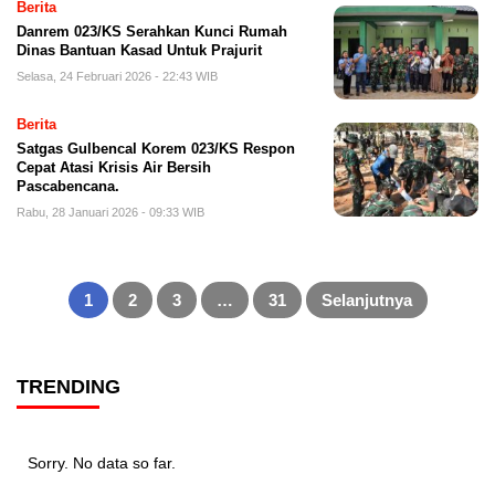
Berita
Danrem 023/KS Serahkan Kunci Rumah
Dinas Bantuan Kasad Untuk Prajurit
Selasa, 24 Februari 2026 - 22:43 WIB
Berita
Satgas Gulbencal Korem 023/KS Respon
Cepat Atasi Krisis Air Bersih
Pascabencana.
Rabu, 28 Januari 2026 - 09:33 WIB
Paginasi
pos
1
2
3
…
31
Selanjutnya
TRENDING
Sorry. No data so far.