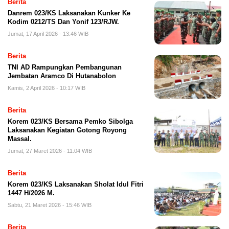
Berita
Danrem 023/KS Laksanakan Kunker Ke
Kodim 0212/TS Dan Yonif 123/RJW.
Jumat, 17 April 2026 - 13:46 WIB
Berita
TNI AD Rampungkan Pembangunan
Jembatan Aramco Di Hutanabolon
Kamis, 2 April 2026 - 10:17 WIB
Berita
Korem 023/KS Bersama Pemko Sibolga
Laksanakan Kegiatan Gotong Royong
Massal.
Jumat, 27 Maret 2026 - 11:04 WIB
Berita
Korem 023/KS Laksanakan Sholat Idul Fitri
1447 H/2026 M.
Sabtu, 21 Maret 2026 - 15:46 WIB
Berita