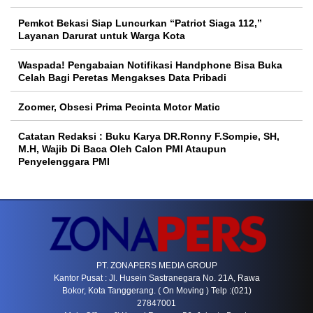
Pemkot Bekasi Siap Luncurkan “Patriot Siaga 112,”
Layanan Darurat untuk Warga Kota
Waspada! Pengabaian Notifikasi Handphone Bisa Buka
Celah Bagi Peretas Mengakses Data Pribadi
Zoomer, Obsesi Prima Pecinta Motor Matic
Catatan Redaksi : Buku Karya DR.Ronny F.Sompie, SH,
M.H, Wajib Di Baca Oleh Calon PMI Ataupun
Penyelenggara PMI
PT. ZONAPERS MEDIA GROUP
Kantor Pusat : Jl. Husein Sastranegara No. 21A, Rawa
Bokor, Kota Tanggerang. ( On Moving ) Telp :(021)
27847001