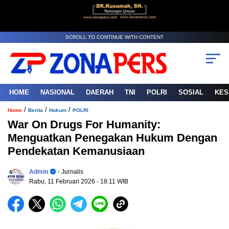
SCROLL TO CONTINUE WITH CONTENT
HOME
NASIONAL
DAERAH
TNI
POLRI
SOSIAL
KES
/
/
/
Home
Berita
Hukum
POLRI
War On Drugs For Humanity:
Menguatkan Penegakan Hukum Dengan
Pendekatan Kemanusiaan
Admin
- Jurnalis
Rabu, 11 Februari 2026
- 18:11 WIB