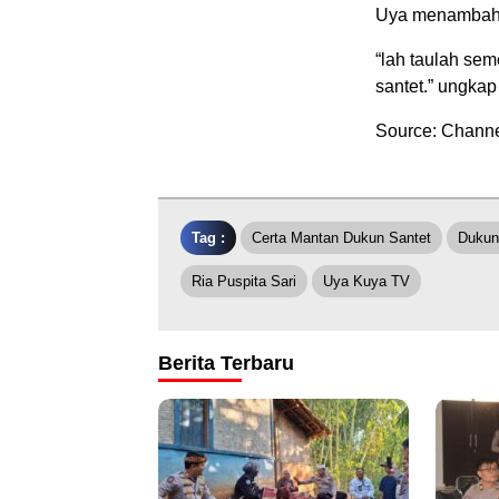
Uya menambahka
“lah taulah se
santet.” ungkap
Source: Chann
Tag :
Certa Mantan Dukun Santet
Dukun
Ria Puspita Sari
Uya Kuya TV
Berita Terbaru