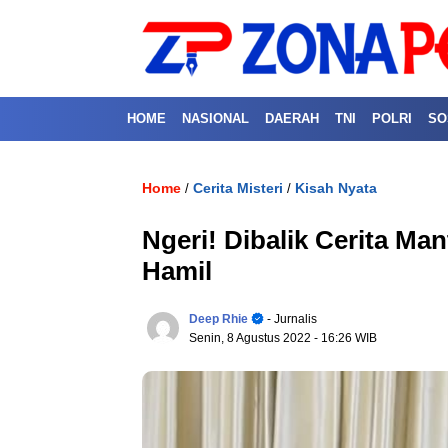
HOME
NASIONAL
DAERAH
TNI
POLRI
SO
Home
Cerita Misteri
Kisah Nyata
/
/
Ngeri! Dibalik Cerita M
Hamil
Deep Rhie
- Jurnalis
Senin, 8 Agustus 2022
- 16:26 WIB