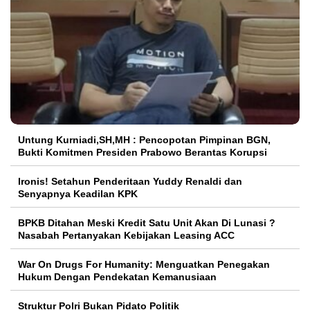
Untung Kurniadi,SH,MH : Pencopotan Pimpinan BGN,
Bukti Komitmen Presiden Prabowo Berantas Korupsi
Ironis! Setahun Penderitaan Yuddy Renaldi dan
Senyapnya Keadilan KPK
BPKB Ditahan Meski Kredit Satu Unit Akan Di Lunasi ?
Nasabah Pertanyakan Kebijakan Leasing ACC
War On Drugs For Humanity: Menguatkan Penegakan
Hukum Dengan Pendekatan Kemanusiaan
Struktur Polri Bukan Pidato Politik