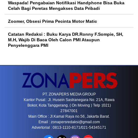
Waspada! Pengabaian Notifikasi Handphone Bisa Buka
Celah Bagi Peretas Mengakses Data Pribadi
Zoomer, Obsesi Prima Pecinta Motor Matic
Catatan Redaksi : Buku Karya DR.Ronny F.Sompie, SH,
M.H, Wajib Di Baca Oleh Calon PMI Ataupun
Penyelenggara PMI
PT. ZONAPERS MEDIA GROUP
Kantor Pusat : Jl. Husein Sastranegara No. 21A, Rawa
Bokor, Kota Tanggerang. ( On Moving ) Telp :(021)
27847001
Main Office : Jl.Kamal Raya no.56, Jakarta Barat.
Email :
zonapersredaksi@gmail.com
Advertorial : 0813-1110-8171/021-54345171