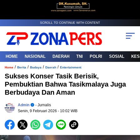
SCROLL TO CONTINUE WITH CONTENT
HOME
NASIONAL
DAERAH
TNI
POLRI
SOSIAL
KES
/
/
/
/
Home
Berita
Budaya
Daerah
Entertainment
Sukses Konser Tasik Berisik,
Pembuktian Bahwa Tasikmalaya Juga
Berbudaya Dan Aman
Admin
- Jurnalis
Senin, 9 Februari 2026
- 10:02 WIB