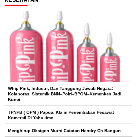
Whip Pink, Industri, Dan Tanggung Jawab Negara:
Kolaborasi Sistemik BNN–Polri–BPOM–Kemenkes Jadi
Kunci
TPNPB ( OPM ) Papua, Klaim Penembakan Pesawat
Komersil Di Yahukimo
Menghirup Oksigen Murni Catatan Hendry Ch Bangun