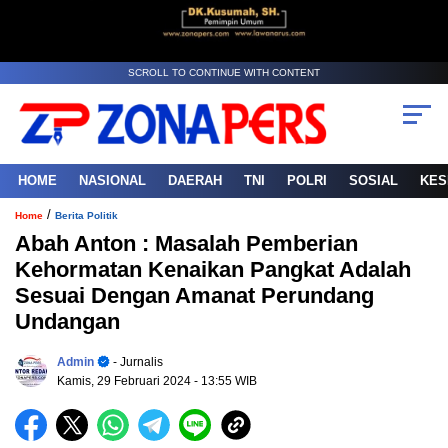
SCROLL TO CONTINUE WITH CONTENT
HOME
NASIONAL
DAERAH
TNI
POLRI
SOSIAL
KES
/
Home
Berita Politik
Abah Anton : Masalah Pemberian
Kehormatan Kenaikan Pangkat Adalah
Sesuai Dengan Amanat Perundang
Undangan
Admin
- Jurnalis
Kamis, 29 Februari 2024
- 13:55 WIB