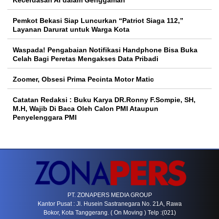
Kecerdasan AI dalam Genggaman
Pemkot Bekasi Siap Luncurkan “Patriot Siaga 112,”
Layanan Darurat untuk Warga Kota
Waspada! Pengabaian Notifikasi Handphone Bisa Buka
Celah Bagi Peretas Mengakses Data Pribadi
Zoomer, Obsesi Prima Pecinta Motor Matic
Catatan Redaksi : Buku Karya DR.Ronny F.Sompie, SH,
M.H, Wajib Di Baca Oleh Calon PMI Ataupun
Penyelenggara PMI
PT. ZONAPERS MEDIA GROUP
Kantor Pusat : Jl. Husein Sastranegara No. 21A, Rawa
Bokor, Kota Tanggerang. ( On Moving ) Telp :(021)