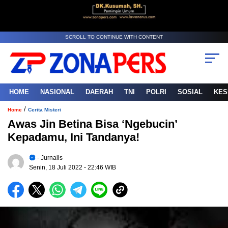
SCROLL TO CONTINUE WITH CONTENT
HOME
NASIONAL
DAERAH
TNI
POLRI
SOSIAL
KES
/
Home
Cerita Misteri
Awas Jin Betina Bisa ‘Ngebucin’
Kepadamu, Ini Tandanya!
- Jurnalis
Senin, 18 Juli 2022
- 22:46 WIB