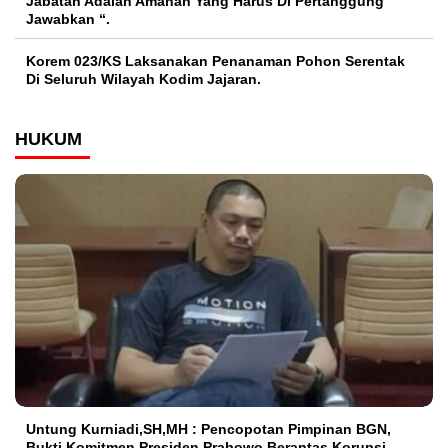
Jabatan Adalah Amanah Yang Harus Di Pertanggung
Jawabkan “.
Korem 023/KS Laksanakan Penanaman Pohon Serentak
Di Seluruh Wilayah Kodim Jajaran.
HUKUM
Untung Kurniadi,SH,MH : Pencopotan Pimpinan BGN,
Bukti Komitmen Presiden Prabowo Berantas Korupsi