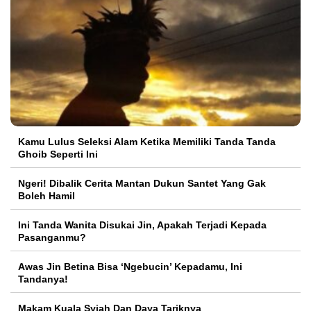
Kamu Lulus Seleksi Alam Ketika Memiliki Tanda Tanda
Ghoib Seperti Ini
Ngeri! Dibalik Cerita Mantan Dukun Santet Yang Gak
Boleh Hamil
Ini Tanda Wanita Disukai Jin, Apakah Terjadi Kepada
Pasanganmu?
Awas Jin Betina Bisa ‘Ngebucin’ Kepadamu, Ini
Tandanya!
Makam Kuala Syiah Dan Daya Tariknya