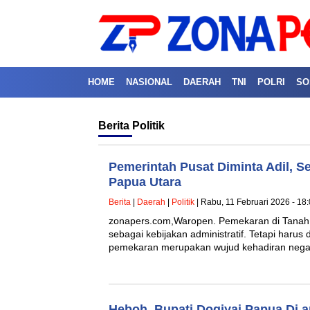
HOME
NASIONAL
DAERAH
TNI
POLRI
SO
Berita
Politik
Pemerintah Pusat Diminta Adil, S
Papua Utara
Berita
|
Daerah
|
Politik
| Rabu, 11 Februari 2026 - 18
zonapers.com,Waropen. Pemekaran di Tana
sebagai kebijakan administratif. Tetapi haru
pemekaran merupakan wujud kehadiran negar
Heboh, Bupati Dogiyai Papua Di 