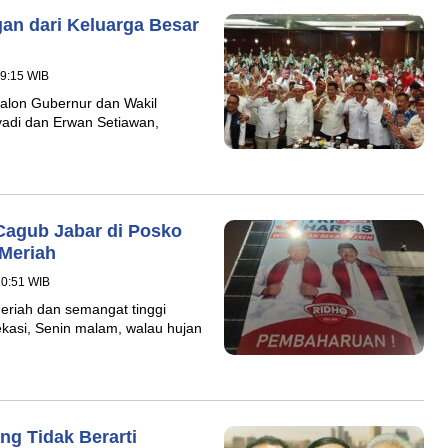
an dari Keluarga Besar
09:15 WIB
alon Gubernur dan Wakil
yadi dan Erwan Setiawan,
Cagub Jabar di Posko
Meriah
20:51 WIB
riah dan semangat tinggi
kasi, Senin malam, walau hujan
ng Tidak Berarti