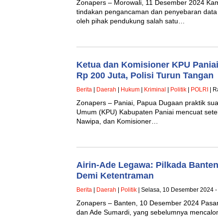
Zonapers – Morowali, 11 Desember 2024 Ka
tindakan pengancaman dan penyebaran data p
oleh pihak pendukung salah satu…
Ketua dan Komisioner KPU Paniai
Rp 200 Juta, Polisi Turun Tangan
Berita
|
Daerah
|
Hukum
|
Kriminal
|
Politik
|
POLRI
| R
Zonapers – Paniai, Papua Dugaan praktik sua
Umum (KPU) Kabupaten Paniai mencuat sete
Nawipa, dan Komisioner…
Airin-Ade Legawa: Pilkada Bante
Demi Ketentraman
Berita
|
Daerah
|
Politik
| Selasa, 10 Desember 2024 -
Zonapers – Banten, 10 Desember 2024 Pasan
dan Ade Sumardi, yang sebelumnya mencalonk