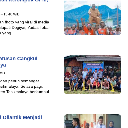
5 - 15:40 WIB
 fhoto yang viral di media
upati Dogiyai, Yudas Tebai,
ta yang…
atusan Cangkul
aya
 WIB
t dan penuh semangat
sikmalaya, Selasa pagi.
aten Tasikmalaya berkumpul
 Dilantik Menjadi