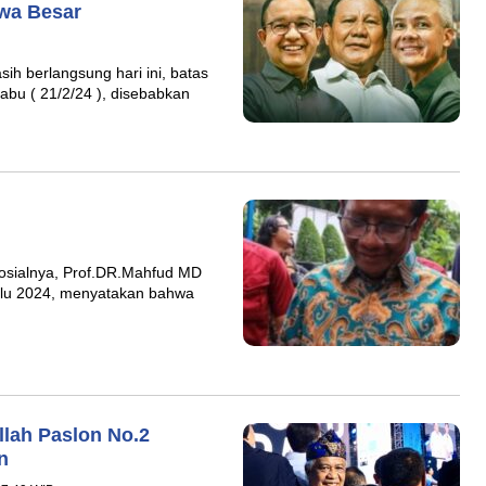
wa Besar
ih berlangsung hari ini, batas
abu ( 21/2/24 ), disebabkan
Sosialnya, Prof.DR.Mahfud MD
ilu 2024, menyatakan bahwa
llah Paslon No.2
n