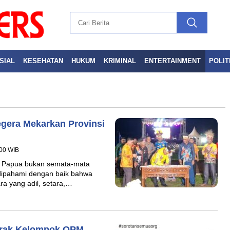
SIAL
KESEHATAN
HUKUM
KRIMINAL
ENTERTAINMENT
POLIT
egera Mekarkan Provinsi
:00 WIB
h Papua bukan semata-mata
s dipahami dengan baik bahwa
a yang adil, setara,…
arak Kelompok OPM,