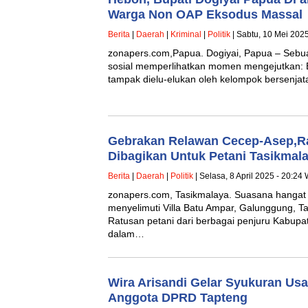
Warga Non OAP Eksodus Massal
Berita
|
Daerah
|
Kriminal
|
Politik
| Sabtu, 10 Mei 202
zonapers.com,Papua. Dogiyai, Papua – Sebuah
sosial memperlihatkan momen mengejutkan: B
tampak dielu-elukan oleh kelompok bersenja
Gebrakan Relawan Cecep-Asep,R
Dibagikan Untuk Petani Tasikmal
Berita
|
Daerah
|
Politik
| Selasa, 8 April 2025 - 20:24
zonapers.com, Tasikmalaya. Suasana hanga
menyelimuti Villa Batu Ampar, Galunggung, Ta
Ratusan petani dari berbagai penjuru Kabup
dalam…
Wira Arisandi Gelar Syukuran Usai
Anggota DPRD Tapteng