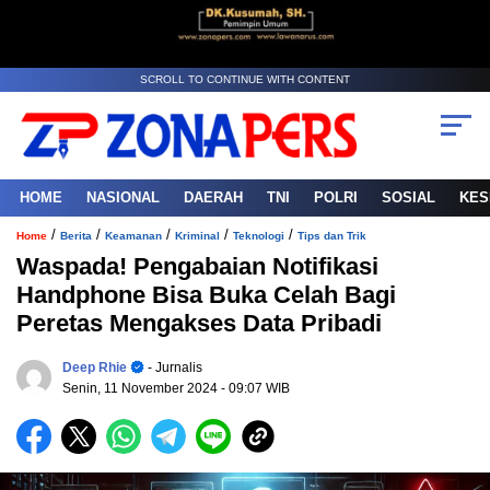
SCROLL TO CONTINUE WITH CONTENT
HOME
NASIONAL
DAERAH
TNI
POLRI
SOSIAL
KES
/
/
/
/
/
Home
Berita
Keamanan
Kriminal
Teknologi
Tips dan Trik
Waspada! Pengabaian Notifikasi
Handphone Bisa Buka Celah Bagi
Peretas Mengakses Data Pribadi
Deep Rhie
- Jurnalis
Senin, 11 November 2024
- 09:07 WIB