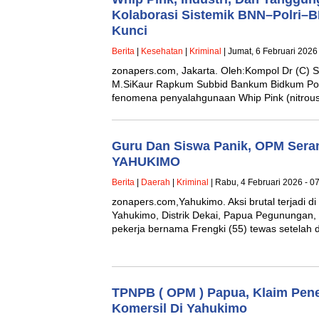
Kolaborasi Sistemik BNN–Polri
Kunci
Berita
|
Kesehatan
|
Kriminal
| Jumat, 6 Februari 2026
zonapers.com, Jakarta. Oleh:Kompol Dr (C) S
M.SiKaur Rapkum Subbid Bankum Bidkum Pol
fenomena penyalahgunaan Whip Pink (nitrou
Guru Dan Siswa Panik, OPM Sera
YAHUKIMO
Berita
|
Daerah
|
Kriminal
| Rabu, 4 Februari 2026 - 0
zonapers.com,Yahukimo. Aksi brutal terjadi d
Yahukimo, Distrik Dekai, Papua Pegunungan, 
pekerja bernama Frengki (55) tewas setelah
TPNPB ( OPM ) Papua, Klaim Pe
Komersil Di Yahukimo