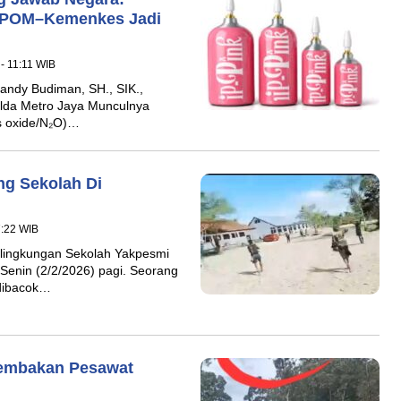
–BPOM–Kemenkes Jadi
 - 11:11 WIB
andy Budiman, SH., SIK.,
da Metro Jaya Munculnya
s oxide/N₂O)…
ng Sekolah Di
7:22 WIB
i lingkungan Sekolah Yakpesmi
Senin (2/2/2026) pagi. Seorang
 dibacok…
nembakan Pesawat