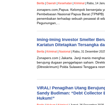
Berita
|
Daerah
|
Kesehatan
|
Kriminal
| Rabu, 14 Janu
zonapers.com,Papua. Kelompok bersenjata y
Pembebasan Nasional Papua Barat (TPNPB) 
penembakan terhadap sebuah pesawat di wi
Pegunungan,…
Iming-Iming Investor Smelter Be
Kariatun Ditetapkan Tersangka 
Berita
|
Kriminal
|
Nasional
| Rabu, 31 Desember 2025
Zonapers.com | Jakarta. Janji manis menghadi
berujung dugaan penggelapan saham. Direkt
(Ditreskrimum) Polda Sulawesi Tenggara re
VIRAL! Penagihan Utang Berujun
Sandy Budiman: “Debt Collector
Hukum!”