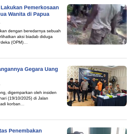
M Lakukan Pemerkosaan
Dua Wanita di Papua
B
rkan dengan beredarnya sebuah
lihatkan aksi biadab diduga
Merdeka (OPM)…
angannya Gegara Uang
B
ng, digemparkan oleh insiden
hari (19/10/2025) di Jalan
njadi korban…
tas Penembakan