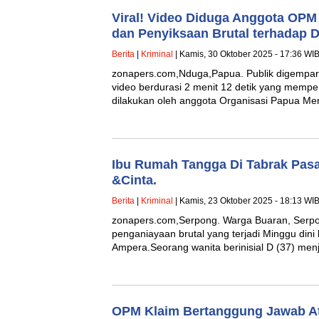
Viral! Video Diduga Anggota OP
dan Penyiksaan Brutal terhadap 
Berita
|
Kriminal
| Kamis, 30 Oktober 2025 - 17:36 WI
zonapers.com,Nduga,Papua. Publik digempa
video berdurasi 2 menit 12 detik yang memper
dilakukan oleh anggota Organisasi Papua 
Ibu Rumah Tangga Di Tabrak Pas
&Cinta.
Berita
|
Kriminal
| Kamis, 23 Oktober 2025 - 18:13 WI
zonapers.com,Serpong. Warga Buaran, Serpo
penganiayaan brutal yang terjadi Minggu dini 
Ampera.Seorang wanita berinisial D (37) me
OPM Klaim Bertanggung Jawab A