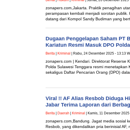
Berita
|
Hukum
|
Kriminal
| Jumat, 26 Desember 2025 
zonapers.com,Jakarta. Praktik penagihan utan
perampasan kembali menjadi sorotan publik. K
datang dari Kompol Sandy Budiman yang be
Dugaan Penggelapan Saham PT B
Kariatun Resmi Masuk DPO Polda 
Berita
|
Kriminal
| Rabu, 24 Desember 2025 - 13:13 W
zonapers.com | Kendari. Direktorat Reserse 
Polda Sulawesi Tenggara resmi menetapkan K
sekaligus Daftar Pencarian Orang (DPO) da
Viral !! AF Alias Resbob Diduga 
Jabar Terima Laporan dari Berba
Berita
|
Daerah
|
Kriminal
| Kamis, 11 Desember 2025 
zonapers.com,Bandung. Jagat media sosial 
Resbob, yang dikendalikan pria berinisial AF,