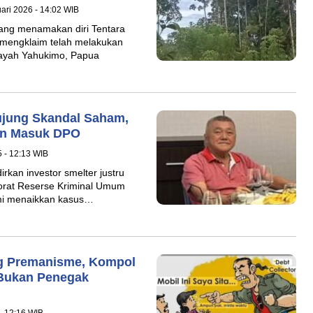
ari 2026 - 14:02 WIB
ang menamakan diri Tentara
mengklaim telah melakukan
layah Yahukimo, Papua
rujung Skandal Saham,
dan Masuk DPO
 - 12:13 WIB
rkan investor smelter justru
orat Reserse Kriminal Umum
smi menaikkan kasus…
g Premanisme, Kompol
 Bukan Penegak