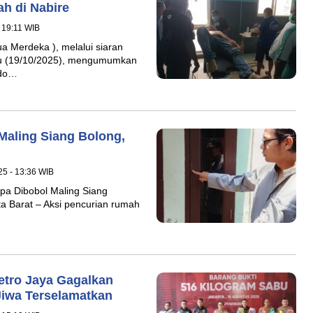
h di Nabire
 19:11 WIB
a Merdeka ), melalui siaran
ggu (19/10/2025), mengumumkan
ndo…
Maling Siang Bolong,
25 - 13:36 WIB
pa Dibobol Maling Siang
 Barat – Aksi pencurian rumah
tro Jaya Gagalkan
Jiwa Terselamatkan