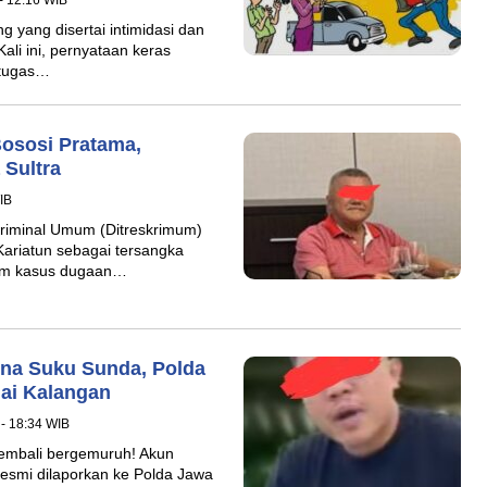
- 12:16 WIB
g yang disertai intimidasi dan
ali ini, pernyataan keras
rtugas…
ososi Pratama,
Sultra
IB
Kriminal Umum (Ditreskrimum)
ariatun sebagai tersangka
lam kasus dugaan…
Hina Suku Sunda, Polda
gai Kalangan
- 18:34 WIB
kembali bergemuruh! Akun
 resmi dilaporkan ke Polda Jawa