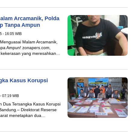
alam Arcamanik, Polda
ap Tanpa Ampun
5 - 16:05 WIB
 Menguasai Malam Arcamanik,
npa Ampun! zonapers.com,
an kekerasan yang meresahkan…
gka Kasus Korupsi
- 07:19 WIB
n Dua Tersangka Kasus Korupsi
Bandung.– Direktorat Reserse
 Barat menetapkan dua…