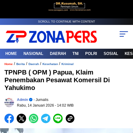
SCROLL TO CONTINUE WITH CONTENT
HOME
NASIONAL
DAERAH
TNI
POLRI
SOSIAL
KES
/
/
/
/
Home
Berita
Daerah
Kesehatan
Kriminal
TPNPB ( OPM ) Papua, Klaim
Penembakan Pesawat Komersil Di
Yahukimo
Admin
- Jurnalis
Rabu, 14 Januari 2026
- 14:02 WIB