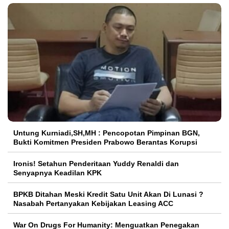
Untung Kurniadi,SH,MH : Pencopotan Pimpinan BGN,
Bukti Komitmen Presiden Prabowo Berantas Korupsi
Ironis! Setahun Penderitaan Yuddy Renaldi dan
Senyapnya Keadilan KPK
BPKB Ditahan Meski Kredit Satu Unit Akan Di Lunasi ?
Nasabah Pertanyakan Kebijakan Leasing ACC
War On Drugs For Humanity: Menguatkan Penegakan