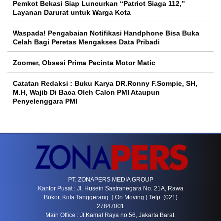
Pemkot Bekasi Siap Luncurkan “Patriot Siaga 112,”
Layanan Darurat untuk Warga Kota
Waspada! Pengabaian Notifikasi Handphone Bisa Buka
Celah Bagi Peretas Mengakses Data Pribadi
Zoomer, Obsesi Prima Pecinta Motor Matic
Catatan Redaksi : Buku Karya DR.Ronny F.Sompie, SH,
M.H, Wajib Di Baca Oleh Calon PMI Ataupun
Penyelenggara PMI
PT. ZONAPERS MEDIA GROUP
Kantor Pusat : Jl. Husein Sastranegara No. 21A, Rawa
Bokor, Kota Tanggerang. ( On Moving ) Telp :(021)
27847001
Main Office : Jl.Kamal Raya no.56, Jakarta Barat.