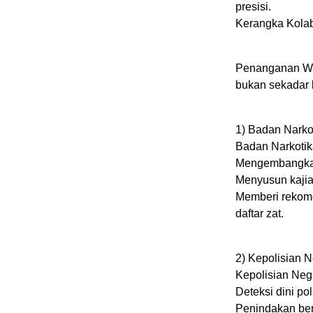
presisi.
Kerangka Kolabo
Penanganan Whi
bukan sekadar 
1) Badan Narko
Badan Narkotik
Mengembangkan 
Menyusun kajian
Memberi rekome
daftar zat.
2) Kepolisian N
Kepolisian Neg
Deteksi dini po
Penindakan ber