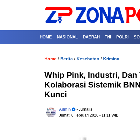
HOME
NASIONAL
DAERAH
TNI
POLRI
SO
Home
Berita
Kesehatan
Kriminal
/
/
/
Whip Pink, Industri, Da
Kolaborasi Sistemik B
Kunci
Admin
- Jurnalis
Jumat, 6 Februari 2026
- 11:11 WIB