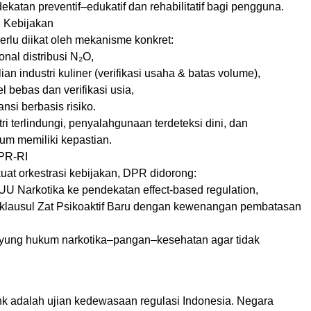
atan preventif–edukatif dan rehabilitatif bagi pengguna.
u Kebijakan
perlu diikat oleh mekanisme konkret:
onal distribusi N₂O,
an industri kuliner (verifikasi usaha & batas volume),
l bebas dan verifikasi usia,
tansi berbasis risiko.
tri terlindungi, penyalahgunaan terdeteksi dini, dan
m memiliki kepastian.
DPR-RI
at orkestrasi kebijakan, DPR didorong:
U Narkotika ke pendekatan effect-based regulation,
lausul Zat Psikoaktif Baru dengan kewenangan pembatasan
yung hukum narkotika–pangan–kesehatan agar tidak
k adalah ujian kedewasaan regulasi Indonesia. Negara