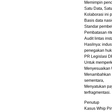
Memimpin pendek
Satu Data, Sat
Kolaborasi ini 
Basis data nasi
Standar pembeli
Pembatasan rite
Audit lintas ins
Hasilnya: indus
penegakan huku
PR Legislasi 
Untuk memperku
Menyesuaikan U
Menambahkan k
sementara,
Menyatukan pa
terfragmentasi.
Penutup
Kasus Whip Pin