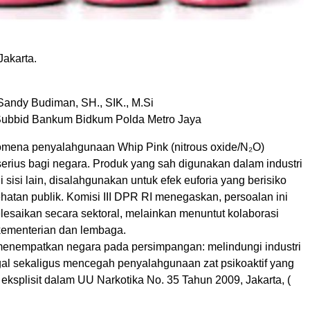
Jakarta.
Sandy Budiman, SH., SIK., M.Si
ubbid Bankum Bidkum Polda Metro Jaya
mena penyalahgunaan Whip Pink (nitrous oxide/N₂O)
serius bagi negara. Produk yang sah digunakan dalam industri
i sisi lain, disalahgunakan untuk efek euforia yang berisiko
ehatan publik. Komisi III DPR RI menegaskan, persoalan ini
elesaikan secara sektoral, melainkan menuntut kolaborasi
 kementerian dan lembaga.
menempatkan negara pada persimpangan: melindungi industri
egal sekaligus mencegah penyalahgunaan zat psikoaktif yang
eksplisit dalam UU Narkotika No. 35 Tahun 2009, Jakarta, (