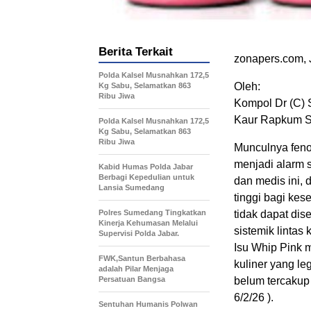
Berita Terkait
zonapers.com, 
Polda Kalsel Musnahkan 172,5
Oleh:
Kg Sabu, Selamatkan 863
Ribu Jiwa
Kompol Dr (C) 
Kaur Rapkum S
Polda Kalsel Musnahkan 172,5
Kg Sabu, Selamatkan 863
Ribu Jiwa
Munculnya feno
menjadi alarm 
Kabid Humas Polda Jabar
Berbagi Kepedulian untuk
dan medis ini, d
Lansia Sumedang
tinggi bagi kes
Polres Sumedang Tingkatkan
tidak dapat dis
Kinerja Kehumasan Melalui
sistemik lintas
Supervisi Polda Jabar.
Isu Whip Pink 
FWK,Santun Berbahasa
kuliner yang l
adalah Pilar Menjaga
Persatuan Bangsa
belum tercakup 
6/2/26 ).
Sentuhan Humanis Polwan