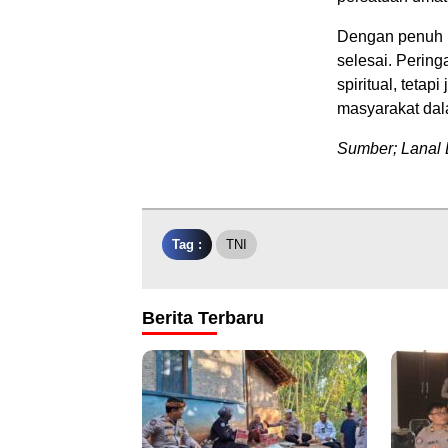
Dengan penuh k
selesai. Pering
spiritual, teta
masyarakat dal
Sumber; Lanal 
Tag :
TNI
Berita Terbaru