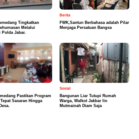
Berita
umedang Tingkatkan
FWK,Santun Berbahasa adalah Pilar
Kehumasan Melalui
Menjaga Persatuan Bangsa
i Polda Jabar.
Sosial
medang Pastikan Program
Bangunan Liar Tutupi Rumah
 Tepat Sasaran Hingga
Warga, Walkot Jakbar Iin
Desa.
Mutmainah Diam Saja