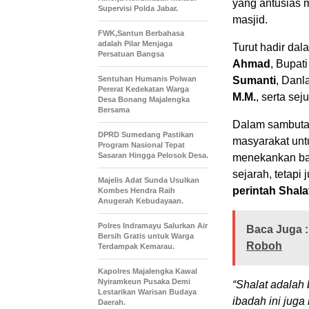
yang antusias 
Supervisi Polda Jabar.
masjid.
FWK,Santun Berbahasa
adalah Pilar Menjaga
Turut hadir da
Persatuan Bangsa
Ahmad
, Bupat
Sentuhan Humanis Polwan
Sumanti
, Danl
Pererat Kedekatan Warga
M.M.
, serta se
Desa Bonang Majalengka
Bersama
Dalam sambuta
DPRD Sumedang Pastikan
masyarakat unt
Program Nasional Tepat
Sasaran Hingga Pelosok Desa.
menekankan bah
sejarah, tetapi
Majelis Adat Sunda Usulkan
perintah Shal
Kombes Hendra Raih
Anugerah Kebudayaan.
Polres Indramayu Salurkan Air
Baca Juga :
Bersih Gratis untuk Warga
Roboh
Terdampak Kemarau.
Kapolres Majalengka Kawal
Nyiramkeun Pusaka Demi
“Shalat adalah
Lestarikan Warisan Budaya
ibadah ini jug
Daerah.