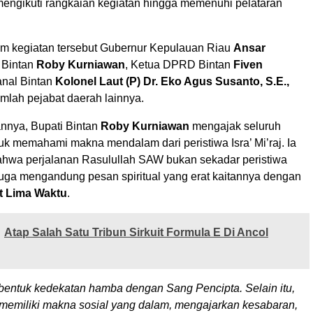
mengikuti rangkaian kegiatan hingga memenuhi pelataran
lam kegiatan tersebut Gubernur Kepulauan Riau
Ansar
i Bintan
Roby Kurniawan
, Ketua DPRD Bintan
Fiven
anal Bintan
Kolonel Laut (P) Dr. Eko Agus Susanto, S.E.,
jumlah pejabat daerah lainnya.
nnya, Bupati Bintan
Roby Kurniawan
mengajak seluruh
uk memahami makna mendalam dari peristiwa Isra’ Mi’raj. Ia
wa perjalanan Rasulullah SAW bukan sekadar peristiwa
 juga mengandung pesan spiritual yang erat kaitannya dengan
at Lima Waktu
.
Atap Salah Satu Tribun Sirkuit Formula E Di Ancol
 bentuk kedekatan hamba dengan Sang Pencipta. Selain itu,
a memiliki makna sosial yang dalam, mengajarkan kesabaran,