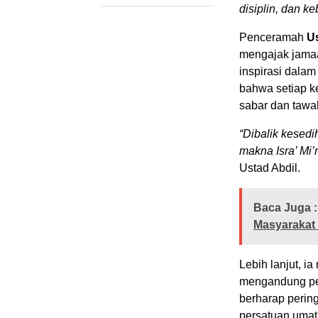
disiplin, dan k
Penceramah
Us
mengajak jamaa
inspirasi dala
bahwa setiap ke
sabar dan tawa
“Dibalik kesed
makna Isra’ Mi’r
Ustad Abdil.
Baca Juga :
Masyarakat
Lebih lanjut, i
mengandung pel
berharap perin
persatuan umat