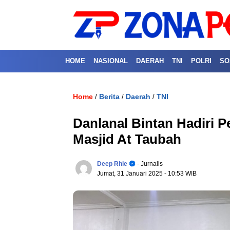
HOME
NASIONAL
DAERAH
TNI
POLRI
SO
Home
Berita
Daerah
TNI
/
/
/
Danlanal Bintan Hadiri Pe
Masjid At Taubah
Deep Rhie
- Jurnalis
Jumat, 31 Januari 2025
- 10:53 WIB