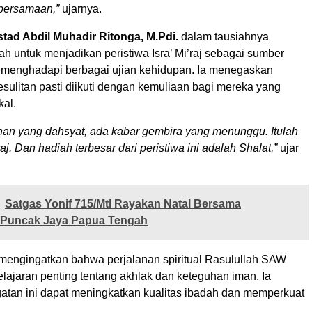
ebersamaan,”
ujarnya.
tad Abdil Muhadir Ritonga, M.Pdi.
dalam tausiahnya
h untuk menjadikan peristiwa Isra’ Mi’raj sebagai sumber
m menghadapi berbagai ujian kehidupan. Ia menegaskan
sulitan pasti diikuti dengan kemuliaan bagi mereka yang
kal.
ihan yang dahsyat, ada kabar gembira yang menunggu. Itulah
aj. Dan hadiah terbesar dari peristiwa ini adalah Shalat,”
ujar
Satgas Yonif 715/Mtl Rayakan Natal Bersama
 Puncak Jaya Papua Tengah
a mengingatkan bahwa perjalanan spiritual Rasulullah SAW
ajaran penting tentang akhlak dan keteguhan iman. Ia
gatan ini dapat meningkatkan kualitas ibadah dan memperkuat
.