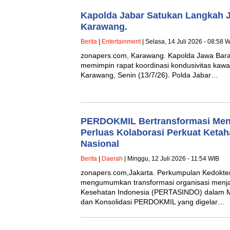
Kapolda Jabar Satukan Langkah Ja
Karawang.
Berita
|
Entertainment
| Selasa, 14 Juli 2026 - 08:58 
zonapers.com, Karawang. Kapolda Jawa Barat I
memimpin rapat koordinasi kondusivitas kawas
Karawang, Senin (13/7/26). Polda Jabar…
PERDOKMIL Bertransformasi Men
Perluas Kolaborasi Perkuat Keta
Nasional‎
Berita
|
Daerah
| Minggu, 12 Juli 2026 - 11:54 WIB
‎zonapers.com,Jakarta. ‎Perkumpulan Kedokte
mengumumkan transformasi organisasi menj
Kesehatan Indonesia (PERTASINDO) dalam 
dan Konsolidasi PERDOKMIL yang digelar…