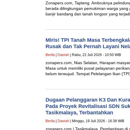
Zonapers.com, Tapteng. Ambruknya pelindung
berada dilingkungan pemukiman warga yang
banjir bandang dan tanah longsor yang terja
Miris! TPI Tanah Masa Terbengka
Rusak dan Tak Pernah Layani Nel
Berita
|
Daerah
| Rabu, 22 Juli 2026 - 10:50 WIB
zonapers.com, Nias Selatan, Harapan masyar
Masa untuk memiliki pusat pelayanan perika
belum terwujud. Tempat Pelelangan Ikan (TP
Dugaan Pelanggaran K3 Dan Kura
Pada Proyek Revitalisasi SDN Su
Tasikmalaya, Terbantahkan
Berita
|
Daerah
| Minggu, 19 Juli 2026 - 16:38 WIB
zonapers.com | Tasikmalaya. Pemberitaan di 