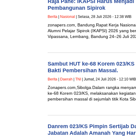
Raja Pane: IKAPSI Harus Menjadi
Pembangunan Sipirok
Berita
|
Nasional
| Selasa, 28 Juli 2026 - 12:38 WIB
zonapers.com, Bandung.Rapat Kerja Nasional
Alumni Pelajar Sipirok (IKAPSI) 2026 yang ber
Vipassana, Lembang, Bandung 24–26 Juli 2
Sambut HUT ke-68 Korem 023/KS
Bakti Pembersihan Massal.
Berita
|
Daerah
|
TNI
| Jumat, 24 Juli 2026 - 12:10 WIB
Zonapers.com,Sibolga.‎‎Dalam rangka menya
ke-68 Korem 023/KS, melaksanakan kegiatan 
pembersihan massal di sejumlah titik Kota Si
Danrem 023/KS Pimpin Sertijab D
Jabatan Adalah Amanah Yang Har