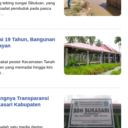
 tebing sungai Sibuluan, yang
 padat penduduk pada pasca
di…
lai 19 Tahun, Bangunan
ayan
akat pesisir Kecamatan Tanah
nan yang memadai hingga kini
I)…
ngnya Transparansi
kasari Kabupaten
salah satu media daring