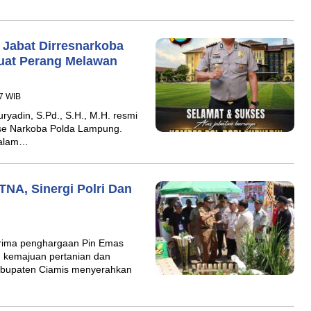
Jabat Dirresnarkoba
uat Perang Melawan
27 WIB
yadin, S.Pd., S.H., M.H. resmi
se Narkoba Polda Lampung.
dalam…
NA, Sinergi Polri Dan
erima penghargaan Pin Emas
 kemajuan pertanian dan
abupaten Ciamis menyerahkan