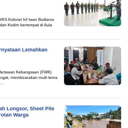
/KS Kolonel Inf Iwan Budiarso
dan Kodim bertempat di Aula
ernyataan Lemahkan
m Wartawan Kebangsaan (FWK)
hangat, membicarakan multi tema
h…
h Longsor, Sheet Pile
rotan Warga