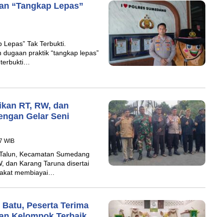
an “Tangkap Lepas”
Lepas” Tak Terbukti.
ugaan praktik “tangkap lepas”
 terbukti…
ikan RT, RW, dan
engan Gelar Seni
37 WIB
 Talun, Kecamatan Sumedang
, dan Karang Taruna disertai
arakat membiayai…
Batu, Peserta Terima
gaan Kelompok Terbaik