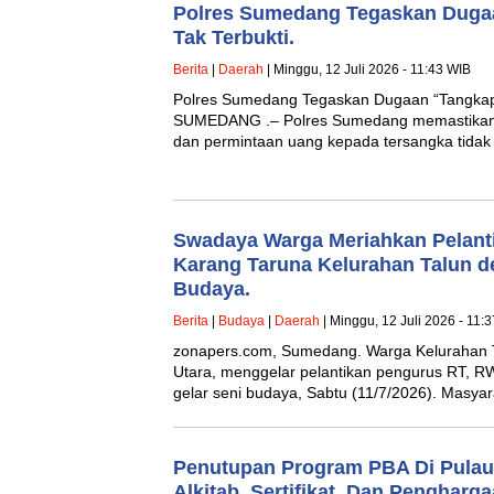
Polres Sumedang Tegaskan Duga
Tak Terbukti.
Berita
|
Daerah
| Minggu, 12 Juli 2026 - 11:43 WIB
Polres Sumedang Tegaskan Dugaan “Tangkap 
SUMEDANG .– Polres Sumedang memastikan d
dan permintaan uang kepada tersangka tidak
Swadaya Warga Meriahkan Pelant
Karang Taruna Kelurahan Talun d
Budaya.
Berita
|
Budaya
|
Daerah
| Minggu, 12 Juli 2026 - 11:
zonapers.com, Sumedang. Warga Kelurahan
Utara, menggelar pelantikan pengurus RT, RW
gelar seni budaya, Sabtu (11/7/2026). Masy
Penutupan Program PBA Di Pulau 
Alkitab, Sertifikat, Dan Penghar