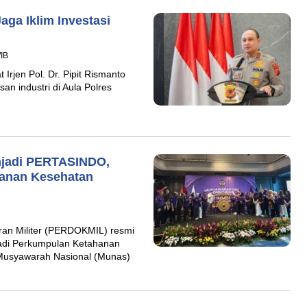
ga Iklim Investasi
WIB
rjen Pol. Dr. Pipit Rismanto
an industri di Aula Polres
jadi PERTASINDO,
hanan Kesehatan
ran Militer (PERDOKMIL) resmi
adi Perkumpulan Ketahanan
Musyawarah Nasional (Munas)