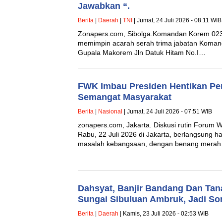
Jawabkan “.
Berita
|
Daerah
|
TNI
| Jumat, 24 Juli 2026 - 08:11 WIB
Zonapers.com, Sibolga.‎‎Komandan Korem 023
memimpin acarah serah trima jabatan Koman
Gupala Makorem Jln Datuk Hitam No.I…
FWK Imbau Presiden Hentikan P
Semangat Masyarakat
Berita
|
Nasional
| Jumat, 24 Juli 2026 - 07:51 WIB
zonapers.com, Jakarta. Diskusi rutin Foru
Rabu, 22 Juli 2026 di Jakarta, berlangsung 
masalah kebangsaan, dengan benang mera
Dahsyat, Banjir Bandang Dan Tana
Sungai Sibuluan Ambruk, Jadi So
Berita
|
Daerah
| Kamis, 23 Juli 2026 - 02:53 WIB