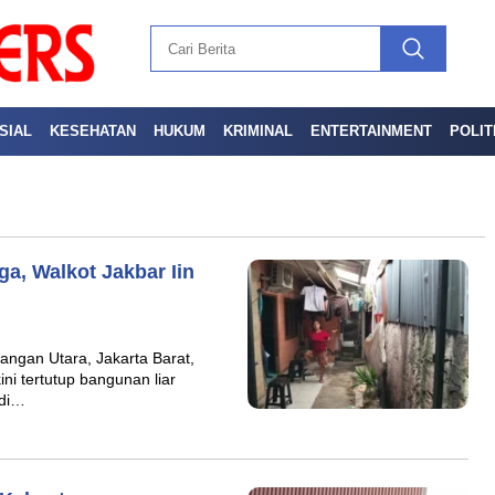
SIAL
KESEHATAN
HUKUM
KRIMINAL
ENTERTAINMENT
POLIT
a, Walkot Jakbar Iin
ngan Utara, Jakarta Barat,
i tertutup bangunan liar
 di…