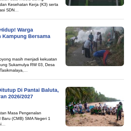
an Kesehatan Kerja (K3) serta
isasi SDN…
Hidup! Warga
an Kampung Bersama
royong masih menjadi kekuatan
ampung Sukamulya RW 03, Desa
 Tasikmalaya,…
tutup Di Pantai Baluta,
ran 2026/2027
iatan Masa Pengenalan
d Baru (CMB) SMA Negeri 1
mi…