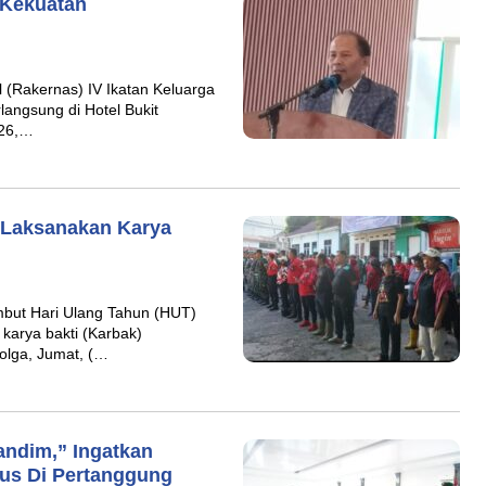
 Kekuatan
 (Rakernas) IV Ikatan Keluarga
langsung di Hotel Bukit
026,…
 Laksanakan Karya
mbut Hari Ulang Tahun (HUT)
karya bakti (Karbak)
bolga, Jumat, (…
andim,” Ingatkan
us Di Pertanggung