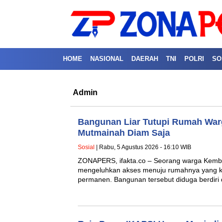
HOME
NASIONAL
DAERAH
TNI
POLRI
SO
Admin
Bangunan Liar Tutupi Rumah Warg
Mutmainah Diam Saja
Sosial
| Rabu, 5 Agustus 2026 - 16:10 WIB
ZONAPERS, ifakta.co – Seorang warga Kemba
mengeluhkan akses menuju rumahnya yang kin
permanen. Bangunan tersebut diduga berdiri