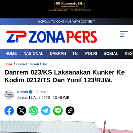
SCROLL TO CONTINUE WITH CONTENT
HOME
NASIONAL
DAERAH
TNI
POLRI
SOSIAL
KES
/
/
/
Home
Berita
Daerah
TNI
Danrem 023/KS Laksanakan Kunker Ke
Kodim 0212/TS Dan Yonif 123/RJW.
Admin
- Jurnalis
Jumat, 17 April 2026
- 13:46 WIB