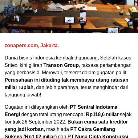
zonapers.com, Jakarta.
Dunia bisnis Indonesia kembali diguncang, Setelah kasus
Sritex, kini giliran
Transon Group
, raksasa pertambangan
yang berbasis di Morowali, terseret dalam gugatan pailit.
Perusahaan ini dituding tak membayar utang ratusan
miliar rupiah
, dan lebih parahnya, terus menghindar dari
tanggung jawab!
Gugatan ini dilayangkan oleh
PT Sentral Indotama
Energi
dengan total utang mencapai
Rp118,6 miliar
sejak
kontrak 26 September 2022.
Bukan cuma satu kreditor
yang jadi korban
, masih ada
PT Cakra Gemilang
Sukses (Rp1,02 miliar)
dan
PT Nusa Cipta Konstruksi