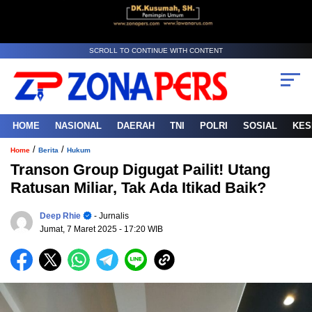
SCROLL TO CONTINUE WITH CONTENT
HOME
NASIONAL
DAERAH
TNI
POLRI
SOSIAL
KES
/
/
Home
Berita
Hukum
Transon Group Digugat Pailit! Utang
Ratusan Miliar, Tak Ada Itikad Baik?
Deep Rhie
- Jurnalis
Jumat, 7 Maret 2025
- 17:20 WIB