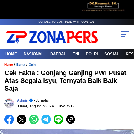
SCROLL TO CONTINUE WITH CONTENT
HOME
NASIONAL
DAERAH
TNI
POLRI
SOSIAL
KES
/
/
Home
Berita
Opini
Cek Fakta : Gonjang Ganjing PWI Pusat
Atas Segala Isyu, Ternyata Baik Baik
Saja
Admin
- Jurnalis
Jumat, 9 Agustus 2024
- 13:45 WIB