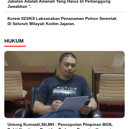
Jabatan Adalah Amanah Yang Harus Di Pertanggung
Jawabkan “.
Korem 023/KS Laksanakan Penanaman Pohon Serentak
Di Seluruh Wilayah Kodim Jajaran.
HUKUM
Untung Kurniadi,SH,MH : Pencopotan Pimpinan BGN,