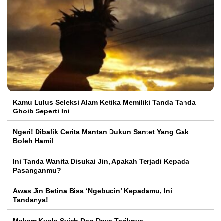
Kamu Lulus Seleksi Alam Ketika Memiliki Tanda Tanda
Ghoib Seperti Ini
Ngeri! Dibalik Cerita Mantan Dukun Santet Yang Gak
Boleh Hamil
Ini Tanda Wanita Disukai Jin, Apakah Terjadi Kepada
Pasanganmu?
Awas Jin Betina Bisa ‘Ngebucin’ Kepadamu, Ini
Tandanya!
Makam Kuala Syiah Dan Daya Tariknya