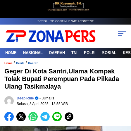
SCROLL TO CONTINUE WITH CONTENT
HOME
NASIONAL
DAERAH
TNI
POLRI
SOSIAL
KES
/
/
Home
Berita
Daerah
Geger Di Kota Santri,Ulama Kompak
Tolak Bupati Perempuan Pada Pilkada
Ulang Tasikmalaya
Deep Rhie
- Jurnalis
Selasa, 8 April 2025
- 18:55 WIB