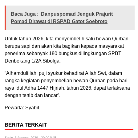
Baca Juga :
Danpuspomad Jenguk Prajurit
Pomad Dirawat di RSPAD Gatot Soebroto
Untuk tahun 2026, kita menyembelih satu hewan Qurban
berupa sapi dan akan kita bagikan kepada masyarakat
penerima sebanyak 180 bungkus,dilingkungan SPBT
Denbekang 1/2A Sibolga.
“Alhamdulillah, puji syukur kehadirat Allah Swt, dalam
rangka kegiatan penyembelian hewan Qurban pada hari
raya Idul Adha 1447 Hijriah, tahun 2026, dapat terlaksana
dengan tertib dan lancar”.
Pewarta: Syabil.
BERITA TERKAIT
Senin, 3 Agustus 2026 - 20:09 WIB