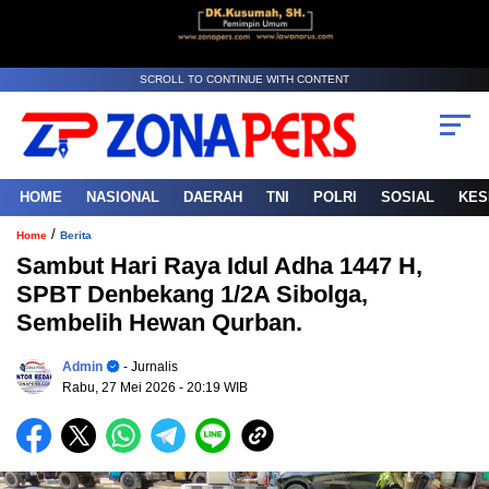
SCROLL TO CONTINUE WITH CONTENT
HOME
NASIONAL
DAERAH
TNI
POLRI
SOSIAL
KES
/
Home
Berita
Sambut Hari Raya Idul Adha 1447 H,
SPBT Denbekang 1/2A Sibolga,
Sembelih Hewan Qurban.
Admin
- Jurnalis
Rabu, 27 Mei 2026
- 20:19 WIB