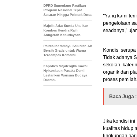
DPRD Sumedang Pastikan
Program Nasional Tepat
Sasaran Hingga Pelosok Desa.
“Yang kami ter
pengelolaan sa
Majelis Adat Sunda Usulkan
seadanya,” ujar
Kombes Hendra Raih
Anugerah Kebudayaan.
Polres Indramayu Salurkan Air
Kondisi serupa 
Bersih Gratis untuk Warga
Terdampak Kemarau.
Tidak adanya 
sekolah, kateri
Kapolres Majalengka Kawal
Nyiramkeun Pusaka Demi
organik dan pl
Lestarikan Warisan Budaya
proses pemilah
Daerah.
Baca Juga :
Jika kondisi in
kualitas hidup
lingkungan bar