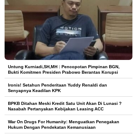
Untung Kurniadi,SH,MH : Pencopotan Pimpinan BGN,
Bukti Komitmen Presiden Prabowo Berantas Korupsi
Ironis! Setahun Penderitaan Yuddy Renaldi dan
Senyapnya Keadilan KPK
BPKB Ditahan Meski Kredit Satu Unit Akan Di Lunasi ?
Nasabah Pertanyakan Kebijakan Leasing ACC
War On Drugs For Humanity: Menguatkan Penegakan
Hukum Dengan Pendekatan Kemanusiaan