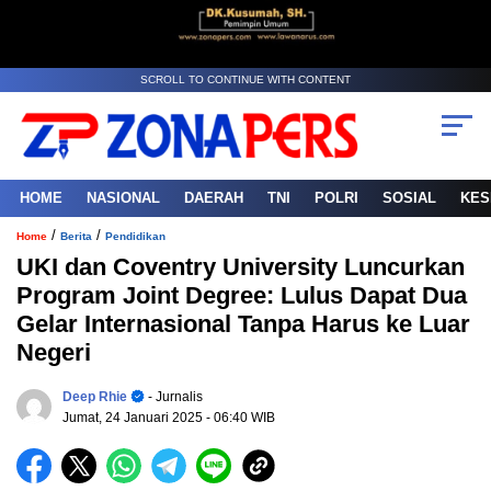
SCROLL TO CONTINUE WITH CONTENT
HOME
NASIONAL
DAERAH
TNI
POLRI
SOSIAL
KES
/
/
Home
Berita
Pendidikan
UKI dan Coventry University Luncurkan
Program Joint Degree: Lulus Dapat Dua
Gelar Internasional Tanpa Harus ke Luar
Negeri
Deep Rhie
- Jurnalis
Jumat, 24 Januari 2025
- 06:40 WIB