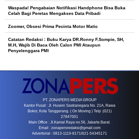
Waspada! Pengabaian Notifikasi Handphone Bisa Buka
Celah Bagi Peretas Mengakses Data Pribadi
Zoomer, Obsesi Prima Pecinta Motor Matic
Catatan Redaksi : Buku Karya DR.Ronny F.Sompie, SH,
M.H, Wajib Di Baca Oleh Calon PMI Ataupun
Penyelenggara PMI
PT. ZONAPERS MEDIA GROUP
Kantor Pusat : Jl. Husein Sastranegara No. 21A, Rawa
Bokor, Kota Tanggerang. ( On Moving ) Telp :(021)
27847001
Main Office : Jl.Kamal Raya no.56, Jakarta Barat.
Email :
zonapersredaksi@gmail.com
Advertorial : 0813-1110-8171/021-54345171