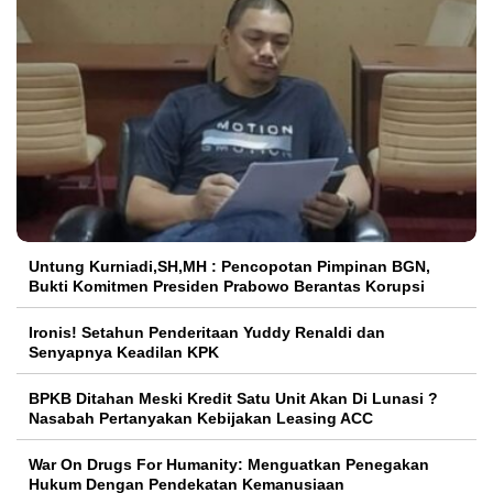
Untung Kurniadi,SH,MH : Pencopotan Pimpinan BGN,
Bukti Komitmen Presiden Prabowo Berantas Korupsi
Ironis! Setahun Penderitaan Yuddy Renaldi dan
Senyapnya Keadilan KPK
BPKB Ditahan Meski Kredit Satu Unit Akan Di Lunasi ?
Nasabah Pertanyakan Kebijakan Leasing ACC
War On Drugs For Humanity: Menguatkan Penegakan
Hukum Dengan Pendekatan Kemanusiaan