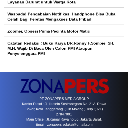
Layanan Darurat untuk Warga Kota
Waspada! Pengabaian Notifikasi Handphone Bisa Buka
Celah Bagi Peretas Mengakses Data Pribadi
Zoomer, Obsesi Prima Pecinta Motor Matic
Catatan Redaksi : Buku Karya DR.Ronny F.Sompie, SH,
M.H, Wajib Di Baca Oleh Calon PMI Ataupun
Penyelenggara PMI
PT. ZONAPERS MEDIA GROUP
Kantor Pusat : Jl. Husein Sastranegara No. 21A, Rawa
Bokor, Kota Tanggerang. ( On Moving ) Telp :(021)
27847001
Main Office : Jl.Kamal Raya no.56, Jakarta Barat.
Email :
zonapersredaksi@gmail.com