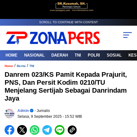
SCROLL TO CONTINUE WITH CONTENT
HOME
NASIONAL
DAERAH
TNI
POLRI
SOSIAL
KES
/
/
Home
Berita
TNI
Danrem 023/KS Pamit Kepada Prajurit,
PNS, Dan Persit Kodim 0210/TU
Menjelang Sertijab Sebagai Danrindam
Jaya
Admin
- Jurnalis
Selasa, 9 September 2025
- 15:52 WIB