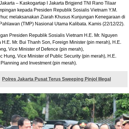
akarta – Kaskogartap I Jakarta Brigjend TNI Rano Tilaar
pingan kepada Presiden Republik Sosialis Vietnam Y.M.
huc melaksanakan Ziarah Khusus Kunjungan Kenegaraan di
hlawan (TMP) Nasional Utama Kalibata. Kamis (22/12/22).
n Presiden Republik Sosialis Vietnam H.E. Mr. Nguyen
H.E. Mr. Bui Thanh Son, Foreign Minister (pin merah), H.E.
ng, Vice Minister of Defence (pin merah),
c Hung, Vice Minister of Public Security (pin merah), H.E.
f Planning and Investment (pin merah).
Polres Jakarta Pusat Terus Sweeping Pinjol Illegal