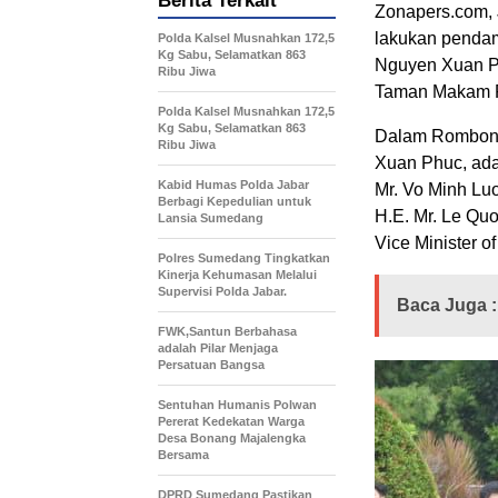
Berita Terkait
Zonapers.com, J
lakukan pendam
Polda Kalsel Musnahkan 172,5
Kg Sabu, Selamatkan 863
Nguyen Xuan P
Ribu Jiwa
Taman Makam Pa
Polda Kalsel Musnahkan 172,5
Kg Sabu, Selamatkan 863
Dalam Rombonga
Ribu Jiwa
Xuan Phuc, ada 
Kabid Humas Polda Jabar
Mr. Vo Minh Luo
Berbagi Kepedulian untuk
H.E. Mr. Le Quo
Lansia Sumedang
Vice Minister o
Polres Sumedang Tingkatkan
Kinerja Kehumasan Melalui
Supervisi Polda Jabar.
Baca Juga :
FWK,Santun Berbahasa
adalah Pilar Menjaga
Persatuan Bangsa
Sentuhan Humanis Polwan
Pererat Kedekatan Warga
Desa Bonang Majalengka
Bersama
DPRD Sumedang Pastikan