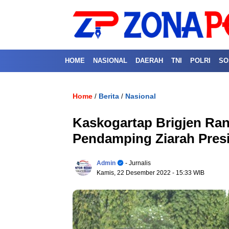
HOME
NASIONAL
DAERAH
TNI
POLRI
SO
Home
Berita
Nasional
/
/
Kaskogartap Brigjen Ran
Pendamping Ziarah Pres
Admin
- Jurnalis
Kamis, 22 Desember 2022
- 15:33 WIB