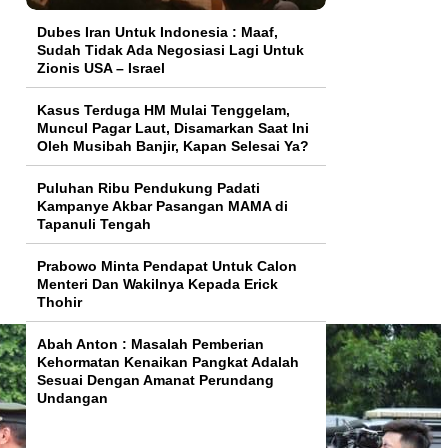
Dubes Iran Untuk Indonesia : Maaf,
Sudah Tidak Ada Negosiasi Lagi Untuk
Zionis USA – Israel
Kasus Terduga HM Mulai Tenggelam,
Muncul Pagar Laut, Disamarkan Saat Ini
Oleh Musibah Banjir, Kapan Selesai Ya?
Puluhan Ribu Pendukung Padati
Kampanye Akbar Pasangan MAMA di
Tapanuli Tengah
Prabowo Minta Pendapat Untuk Calon
Menteri Dan Wakilnya Kepada Erick
Thohir
Abah Anton : Masalah Pemberian
Kehormatan Kenaikan Pangkat Adalah
Sesuai Dengan Amanat Perundang
Undangan