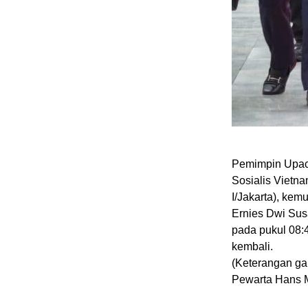
Pemimpin Upaca
Sosialis Vietn
I/Jakarta), kem
Ernies Dwi Susa
pada pukul 08:
kembali.
(Keterangan ga
Pewarta Hans 