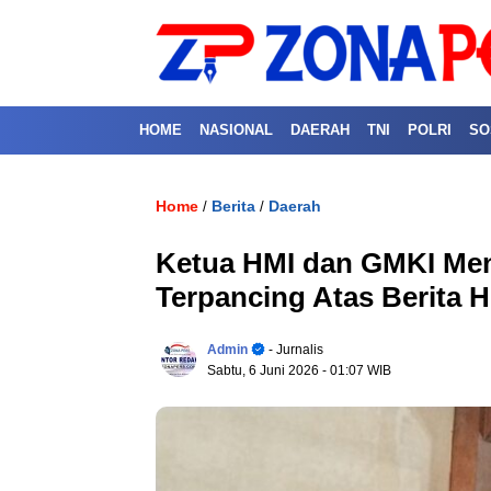
HOME
NASIONAL
DAERAH
TNI
POLRI
SO
Home
Berita
Daerah
/
/
Ketua HMI dan GMKI Men
Terpancing Atas Berita H
Admin
- Jurnalis
Sabtu, 6 Juni 2026
- 01:07 WIB