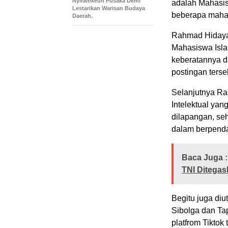
Nyiramkeun Pusaka Demi
adalah Mahasis
Lestarikan Warisan Budaya
beberapa maha
Daerah.
Rahmad Hidaya
Mahasiswa Isla
keberatannya d
postingan ters
Selanjutnya R
Intelektual yan
dilapangan, seh
dalam berpenda
Baca Juga :
TNI Ditegas
Begitu juga di
Sibolga dan Tap
platfrom Tiktok