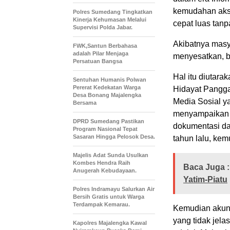
kemudahan akse
Polres Sumedang Tingkatkan
Kinerja Kehumasan Melalui
cepat luas tanpa
Supervisi Polda Jabar.
Akibatnya masya
FWK,Santun Berbahasa
adalah Pilar Menjaga
menyesatkan, ba
Persatuan Bangsa
Hal itu diutar
Sentuhan Humanis Polwan
Pererat Kedekatan Warga
Hidayat Pangga
Desa Bonang Majalengka
Media Sosial ya
Bersama
menyampaikan s
DPRD Sumedang Pastikan
dokumentasi da
Program Nasional Tepat
Sasaran Hingga Pelosok Desa.
tahun lalu, kem
Majelis Adat Sunda Usulkan
Kombes Hendra Raih
Baca Juga :
Anugerah Kebudayaan.
Yatim-Piatu
Polres Indramayu Salurkan Air
Bersih Gratis untuk Warga
Terdampak Kemarau.
Kemudian akun 
yang tidak jel
Kapolres Majalengka Kawal