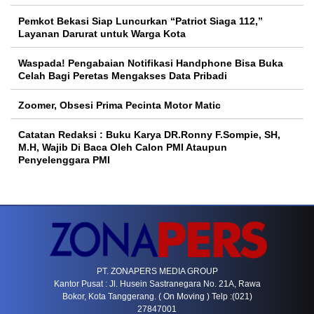
Pemkot Bekasi Siap Luncurkan “Patriot Siaga 112,”
Layanan Darurat untuk Warga Kota
Waspada! Pengabaian Notifikasi Handphone Bisa Buka
Celah Bagi Peretas Mengakses Data Pribadi
Zoomer, Obsesi Prima Pecinta Motor Matic
Catatan Redaksi : Buku Karya DR.Ronny F.Sompie, SH,
M.H, Wajib Di Baca Oleh Calon PMI Ataupun
Penyelenggara PMI
PT. ZONAPERS MEDIA GROUP
Kantor Pusat : Jl. Husein Sastranegara No. 21A, Rawa
Bokor, Kota Tanggerang. ( On Moving ) Telp :(021)
27847001