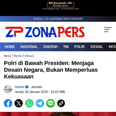
SCROLL TO CONTINUE WITH CONTENT
HOME
NASIONAL
DAERAH
TNI
POLRI
SOSIAL
KES
/
/
Home
Berita
Hukum
Polri di Bawah Presiden: Menjaga
Desain Negara, Bukan Memperluas
Kekuasaan
Admin
- Jurnalis
Jumat, 30 Januari 2026
- 18:22 WIB