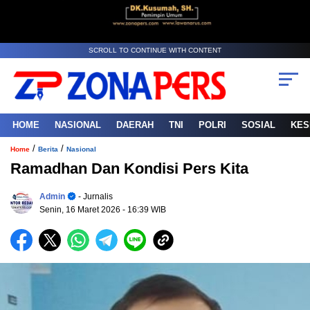
SCROLL TO CONTINUE WITH CONTENT
HOME
NASIONAL
DAERAH
TNI
POLRI
SOSIAL
KES
/
/
Home
Berita
Nasional
Ramadhan Dan Kondisi Pers Kita
Admin
- Jurnalis
Senin, 16 Maret 2026
- 16:39 WIB