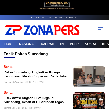
SCROLL TO CONTINUE WITH CONTENT
HOME
NASIONAL
DAERAH
TNI
POLRI
SOSIAL
KES
Topik
Polres Sumedang
Berita
Polres Sumedang Tingkatkan Kinerja
Kehumasan Melalui Supervisi Polda Jabar.
Kamis, 6 Agustus 2026 - 19:07 WIB
Berita
FRIC Awasi Dugaan BBM Ilegal di
Sumedang, Desak APH Bertindak Tegas
Jumat, 31 Juli 2026 - 18:09 WIB