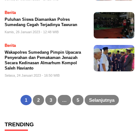
Berita
Puluhan Siswa Diamankan Polres
Sumedang Cegah Terjadinya Tawuran
Kamis, 26 Januari 2023 - 12:48 WIB
Berita
Wakapolres Sumedang Pimpin Upacara
Penyerahan dan Pemakaman Jenazah
Secara Kedinasan Almarhum Kompol
Saleh Havianto
Selasa, 24 Januari 2023 - 16:50 WIB
Paginasi
pos
1
2
3
…
5
Selanjutnya
TRENDING