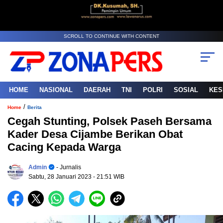
SCROLL TO CONTINUE WITH CONTENT
HOME
NASIONAL
DAERAH
TNI
POLRI
SOSIAL
KES
/
Home
Berita
Cegah Stunting, Polsek Paseh Bersama
Kader Desa Cijambe Berikan Obat
Cacing Kepada Warga
Admin
- Jurnalis
Sabtu, 28 Januari 2023
- 21:51 WIB