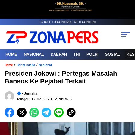
SCROLL TO CONTINUE WITH CONTENT
HOME
NASIONAL
DAERAH
TNI
POLRI
SOSIAL
KES
/
/
Home
Berita Istana
Nasional
Presiden Jokowi : Pertegas Masalah
Bansos Ke Pejabat Terkait
- Jurnalis
Minggu, 17 Mei 2020
- 21:09 WIB