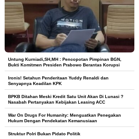
Untung Kurniadi,SH,MH : Pencopotan Pimpinan BGN,
Bukti Komitmen Presiden Prabowo Berantas Korupsi
Ironis! Setahun Penderitaan Yuddy Renaldi dan
Senyapnya Keadilan KPK
BPKB Ditahan Meski Kredit Satu Unit Akan Di Lunasi ?
Nasabah Pertanyakan Kebijakan Leasing ACC
War On Drugs For Humanity: Menguatkan Penegakan
Hukum Dengan Pendekatan Kemanusiaan
Struktur Polri Bukan Pidato Politik