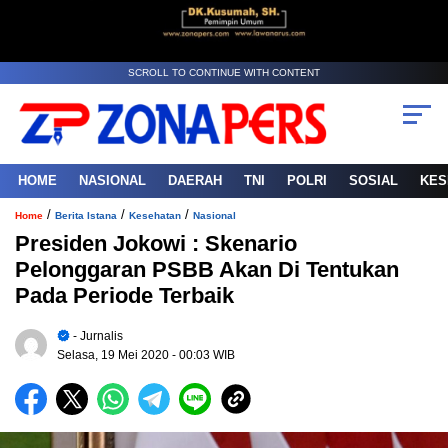
SCROLL TO CONTINUE WITH CONTENT
HOME
NASIONAL
DAERAH
TNI
POLRI
SOSIAL
KES
/
/
/
Home
Berita Istana
Kesehatan
Nasional
Presiden Jokowi : Skenario
Pelonggaran PSBB Akan Di Tentukan
Pada Periode Terbaik
- Jurnalis
Selasa, 19 Mei 2020
- 00:03 WIB